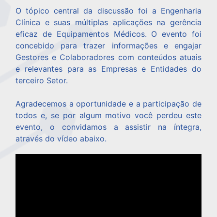
O tópico central da discussão foi a Engenharia
Clínica e suas múltiplas aplicações na gerência
eficaz de Equipamentos Médicos. O evento foi
concebido para trazer informações e engajar
Gestores e Colaboradores com conteúdos atuais
e relevantes para as Empresas e Entidades do
terceiro Setor. ​
Agradecemos a oportunidade e a participação de
todos e, se por algum motivo você perdeu este
evento, o convidamos a assistir na íntegra,
através do vídeo abaixo.