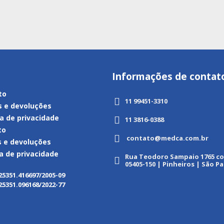
Informações de contat
to
11 99451-3310
s e devoluções
ca de privacidade
11 3816-0388
to
contato@medca.com.br
s e devoluções
ca de privacidade
Rua Teodoro Sampaio 1765 con
05405-150 | Pinheiros | São Pa
25351.416697/2005-09
25351.096168/2022-77